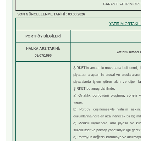
GARANTİ YATIRIM ORT
SON GÜNCELLENME TARİHİ : 03.08.2026
YATIRIM ORTAKLI
PORTFÖY BİLGİLERİ
HALKA ARZ TARİHİ:
Yatırım Amacı / 
09/07/1996
ŞİRKET'in amacı ile mevzuatta belirlenmiş 
piyasası araçları ile ulusal ve uluslararas
piyasalarda işlem gören altın ve diğer kı
ŞİRKET bu amaç dahilinde:
a) Ortaklık portföyünü oluşturur, yönetir v
yapar.
b) Portföy çeşitlemesiyle yatırım riskini,
durumlarına gore en aza indirecek bir biçimde
c) Menkul kıymetlere, mali piyasa ve kuruml
sürekli izler ve portföy yönetimiyle ilgili gerekl
d) Portföyün değerini korumaya ve artırmaya