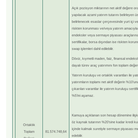
Açık pozisyon miktarının net aktif değere ora
yapılacak azami yatırım tutarını belirleyen ü
belirlenecek esaslar çerçevesinde yurt içi v
riskten korunması ve/veya yatırım amacıyla d
endeksler veya sermaye piyasası araçlarına 
sertifikalar, borsa dışından ise riskten kor
swap işlemleri dahil edilebilir.
Döviz, kıymetli maden, faiz, finansal endek
dayalı türev araç yatırımını fon toplam değeri 
Yatırım kuruluşu ve ortaklık varantları ile yat
yatırımların toplamı net aktif değerin %10’un
çıkarılan varantlar ile yatırım kuruluşu sertifi
%5’ini aşamaz.
Kamuya açıklanan son hesap dönemine ilişkin 
öz kaynak tutarının %20’sine kadar kredi
Ortaklık
içinde kalmak suretiyle sermaye piyasası m
Toplam
81.574.748,64
edebilir.