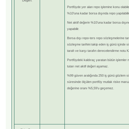
Değeri:
Portföyde yer alan repo işlemine konu olabilec
%10’una kadar borsa dışında repo yapılabilir
Net aktif değerin %10’una kadar borsa dışın
yapabilir.
Borsa dışı repo-ters repo sözleşmelerine t
sözleşme tarihini takip eden iş günü içinde s
tarafı ve karşı tarafın derecelendirme notu K
Portföydeki kaldıraç yaratan bütün işlemler
tutarı net aktif değeri aşamaz.
%99 güven aralığında 250 iş günü gözlem sür
süresinde ölçülen portföy mutlak riske maru
değerine oranı %5,59’u geçemez.