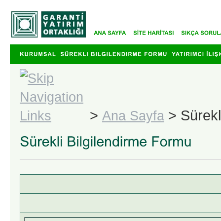
>
>
Sürekl
Ana Sayfa