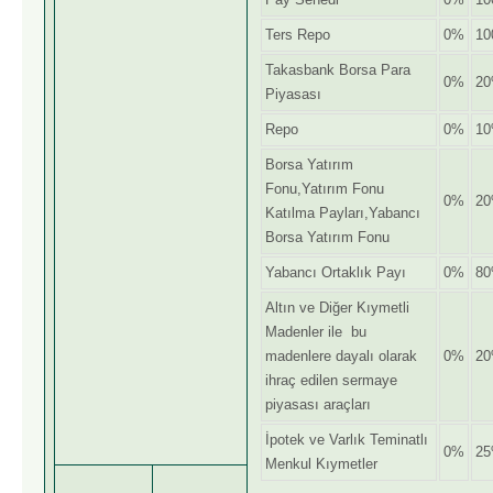
Ters Repo
0%
1
Takasbank Borsa Para
0%
2
Piyasası
Repo
0%
1
Borsa Yatırım
Fonu,Yatırım Fonu
0%
2
Katılma Payları,Yabancı
Borsa Yatırım Fonu
Yabancı Ortaklık Payı
0%
8
Altın ve Diğer Kıymetli
Madenler ile bu
madenlere dayalı olarak
0%
2
ihraç edilen sermaye
piyasası araçları
İpotek ve Varlık Teminatlı
0%
2
Menkul Kıymetler