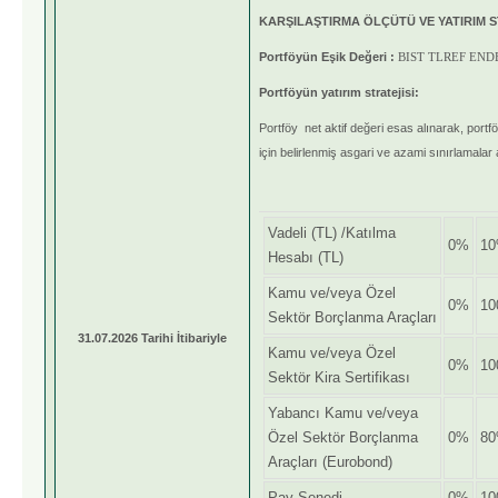
KARŞILAŞTIRMA ÖLÇÜTÜ VE YATIRIM S
Portföyün Eşik Değeri :
BIST TLREF END
Portföyün yatırım stratejisi:
Portföy net aktif değeri esas alınarak, portf
için belirlenmiş asgari ve azami sınırlamalar 
Vadeli (TL) /Katılma
0%
1
Hesabı (TL)
Kamu ve/veya Özel
0%
1
Sektör Borçlanma Araçları
31.07.2026 Tarihi İtibariyle
Kamu ve/veya Özel
0%
1
Sektör Kira Sertifikası
Yabancı Kamu ve/veya
Özel Sektör Borçlanma
0%
8
Araçları (Eurobond)
Pay Senedi
0%
1