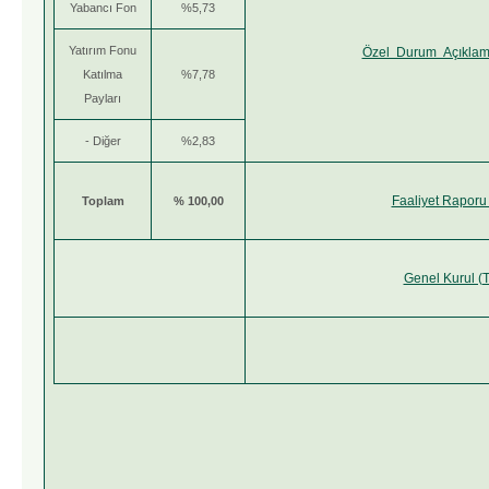
Yabancı Fon
%5,73
Yatırım Fonu
Özel Durum Açıklamal
Katılma
%7,78
Payları
- Diğer
%2,83
Faaliyet Raporu 
Toplam
% 100,00
Genel Kurul (T