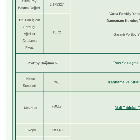
Birim Pay
2,175327
Başına Değeri:
Varsa Portföy Yönet
BIST'da İşlem
Danışmanı Kuruluş T
Gördüğü
13,72
Ağırlıklı
Garanti Portföy Y
Ortalama
Fiyat:
Esas Sözleşme (
Portföy Dağılımı %
- Hisse
İzahname ve Sirküle
%0
Senetleri
%
0,17
Mali Tablolar (
- Mevduat
- T.Repo
%83,49